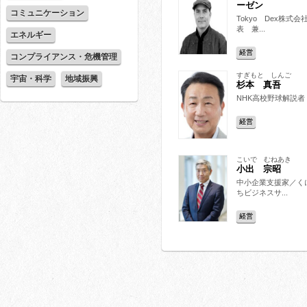
ーゼン
コミュニケーション
Tokyo Dex株式会
表 兼...
エネルギー
経営
コンプライアンス・危機管理
すぎもと しんご
宇宙・科学
地域振興
杉本 真吾
NHK高校野球解説者
経営
こいで むねあき
小出 宗昭
中小企業支援家／く
ちビジネスサ...
経営