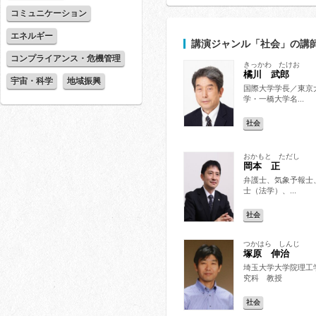
コミュニケーション
エネルギー
講演ジャンル
「社会
」の講
コンプライアンス・危機管理
きっかわ たけお
橘川 武郎
宇宙・科学
地域振興
国際大学学長／東京
学・一橋大学名...
社会
おかもと ただし
岡本 正
弁護士、気象予報士
士（法学）、...
社会
つかはら しんじ
塚原 伸治
埼玉大学大学院理工
究科 教授
社会