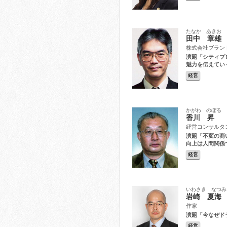
たなか あきお
田中 章雄
株式会社ブランド
演題「シティプ
魅力を伝えてい
経営
かがわ のぼる
香川 昇
経営コンサルタ
演題「不変の商
向上は人間関係
経営
いわさき なつみ
岩崎 夏海
作家
演題「今なぜド
経営