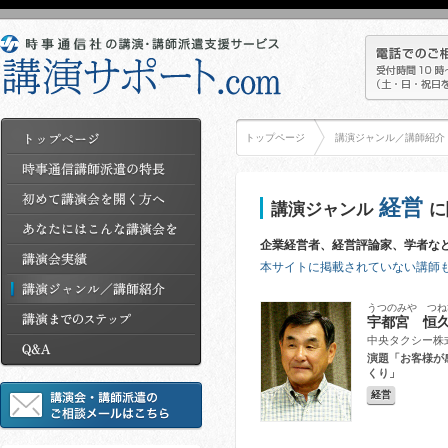
トップページ
講演ジャンル／講師紹介
経営
講演ジャンル
に
企業経営者、経営評論家、学者な
本サイトに掲載されていない講師
うつのみや つね
宇都宮 恒
中央タクシー株
演題「お客様が
くり」
経営