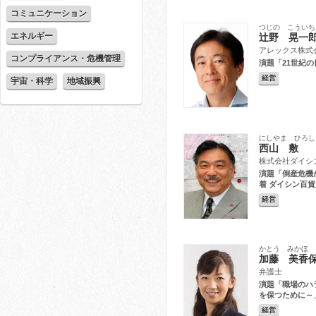
コミュニケーション
つじの こういち
エネルギー
辻野 晃一
アレックス株式会
コンプライアンス・危機管理
演題「21世紀
経営
宇宙・科学
地域振興
にしやま ひろし
西山 敷
株式会社ダイシン
演題「倒産危機
着 ダイシン百
経営
かとう みかほ
加藤 美香
弁護士
演題「職場のハ
を保つために～
経営