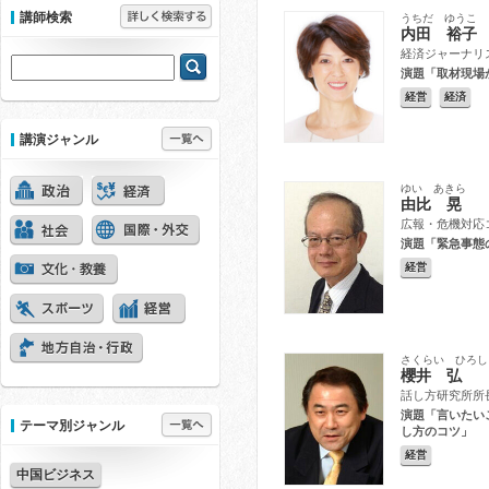
講師検索
うちだ ゆうこ
内田 裕子
経済ジャーナリ
演題「取材現場
経営
経済
講演ジャンル
ゆい あきら
由比 晃
広報・危機対応
演題「緊急事態
経営
さくらい ひろし
櫻井 弘
話し方研究所所
演題「言いたい
テーマ別ジャンル
し方のコツ」
経営
中国ビジネス