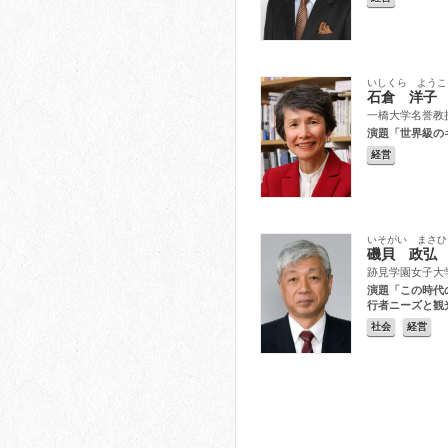
いしくら ようこ
石倉 洋子
一橋大学名誉教
演題「世界級の
経営
いそがい まさひ
磯貝 政弘
跡見学園女子大学
演題「この時代
行者ニーズと観
社会
経営